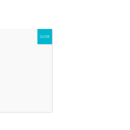
CLOSE
AGENDA
CONTACT
implifiées. Une réussite totale pour