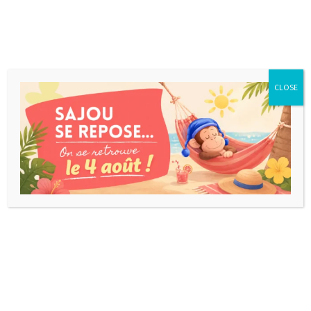
CLOSE
MAGIC MAZE
A la fois jeu de coopération et d'ambiance.
Frénétique et hyper-nerveux, on en sort épuisé
mais heureux. Une expérience unique en son