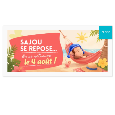
CLOSE
DOBBLE KIDS
Version kids du célèbre Dobble. Moins
d'illustrations par carte et des animaux à la place
de dessins plus compliqués. Dès 4 ans.