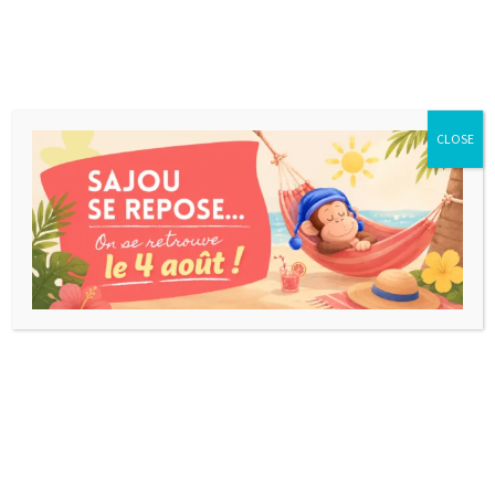
CLOSE
CARRO COMBO
Jeu de cartes idéal pour l'apéro: règles simples et
surprenantes, suspense et surtout ambiance
garantie. Pas le plus beau, mais l'un des plus